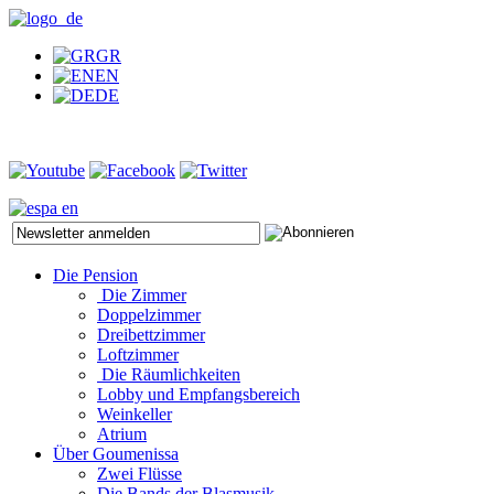
GR
EN
DE
Die Pension
Die Zimmer
Doppelzimmer
Dreibettzimmer
Loftzimmer
Die Räumlichkeiten
Lobby und Empfangsbereich
Weinkeller
Atrium
Über Goumenissa
Zwei Flüsse
Die Bands der Blasmusik