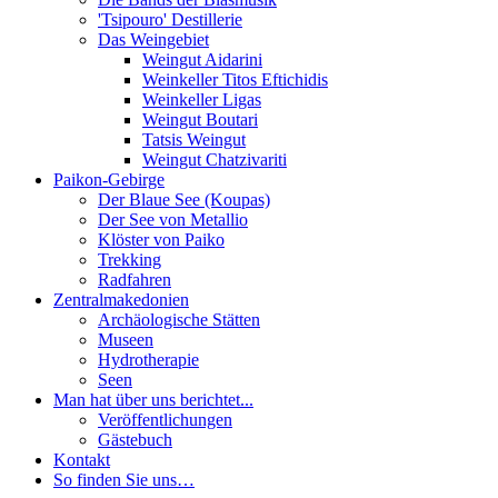
'Tsipouro' Destillerie
Das Weingebiet
Weingut Aidarini
Weinkeller Titos Eftichidis
Weinkeller Ligas
Weingut Boutari
Tatsis Weingut
Weingut Chatzivariti
Paikon-Gebirge
Der Blaue See (Koupas)
Der See von Metallio
Klöster von Paiko
Trekking
Radfahren
Zentralmakedonien
Archäologische Stätten
Museen
Hydrotherapie
Seen
Man hat über uns berichtet...
Veröffentlichungen
Gästebuch
Kontakt
So finden Sie uns…