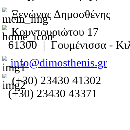
Ξενώνας Δημοσθένης
Κουντουριώτου 17
61300 | Γουμένισσα - Κιλ
info@dimosthenis.gr
(+30) 23430 41302
(+30) 23430 43371