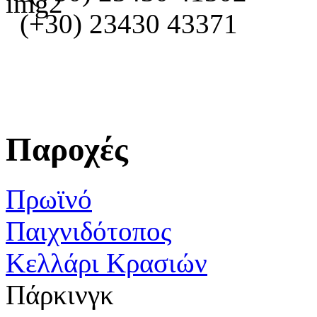
(+30) 23430 43371
Παροχές
Πρωϊνό
Παιχνιδότοπος
Κελλάρι Κρασιών
Πάρκινγκ