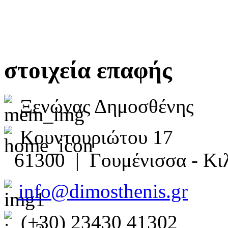
στοιχεία επαφής
Ξενώνας Δημοσθένης
Κουντουριώτου 17
61300 | Γουμένισσα - Κιλ
info@dimosthenis.gr
(+30) 23430 41302