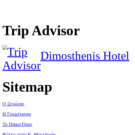
Trip Advisor
Dimosthenis Hotel
Sitemap
Ο Ξενώνας
Η Γουμένισσα
Το Πάικο Όρος
Βόλτες στην Κ. Μακεδονία