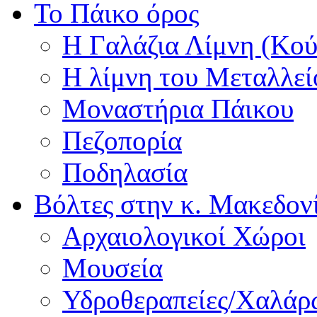
Το Πάικο όρος
Η Γαλάζια Λίμνη (Κού
Η λίμνη του Μεταλλεί
Μοναστήρια Πάικου
Πεζοπορία
Ποδηλασία
Βόλτες στην κ. Μακεδον
Αρχαιολογικοί Χώροι
Μουσεία
Υδροθεραπείες/Χαλά