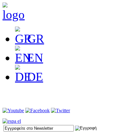
GR
EN
DE