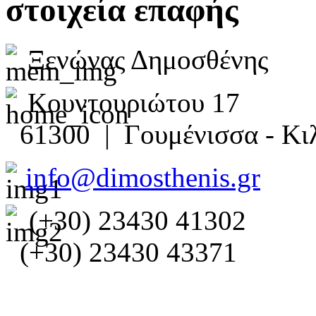
στοιχεία επαφής
Ξενώνας Δημοσθένης
Κουντουριώτου 17
61300 | Γουμένισσα - Κιλ
info@dimosthenis.gr
(+30) 23430 41302
(+30) 23430 43371