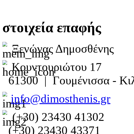
στοιχεία επαφής
Ξενώνας Δημοσθένης
Κουντουριώτου 17
61300 | Γουμένισσα - Κιλ
info@dimosthenis.gr
(+30) 23430 41302
(+30) 23430 43371