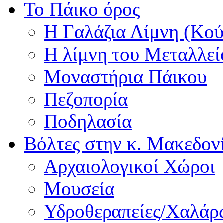
Το Πάικο όρος
Η Γαλάζια Λίμνη (Κού
Η λίμνη του Μεταλλεί
Μοναστήρια Πάικου
Πεζοπορία
Ποδηλασία
Βόλτες στην κ. Μακεδον
Αρχαιολογικοί Χώροι
Μουσεία
Υδροθεραπείες/Χαλά