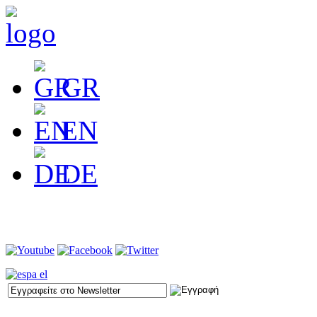
GR
EN
DE