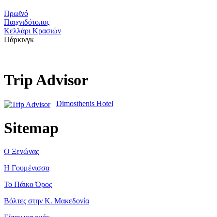
Πρωϊνό
Παιχνιδότοπος
Κελλάρι Κρασιών
Πάρκινγκ
Trip Advisor
Dimosthenis Hotel
Sitemap
Ο Ξενώνας
Η Γουμένισσα
Το Πάικο Όρος
Βόλτες στην Κ. Μακεδονία