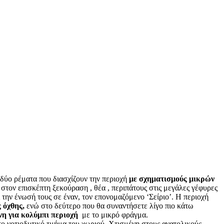
δύο ρέματα που διασχίζουν την περιοχή
με σχηματισμούς μικρών
τον επισκέπτη ξεκούραση , θέα , περιπάτους στις μεγάλες γέφυρες
 την ένωσή τους σε έναν, τον επονομαζόμενο ‘Σείριο’. Η περιοχή
 όχθης,
ενώ στο δεύτερο που θα συναντήσετε λίγο πιο κάτω
η για κολύμπι περιοχή
με το μικρό φράγμα.
το νοτιοδυτικό τμήμα του χωριού. Χτισμένη στους ανατολικούς