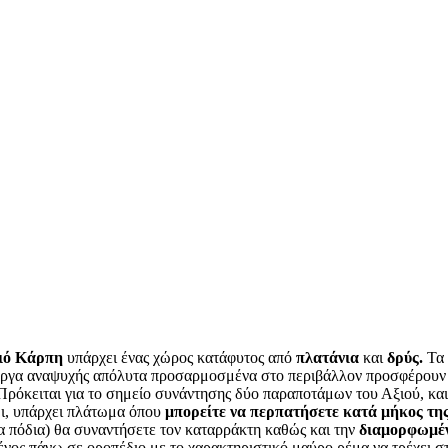
ριό Κάρπη
υπάρχει ένας χώρος κατάφυτος από
πλατάνια
και
δρύς.
Τα 
 έργα αναψυχής απόλυτα προσαρμοσμένα στο περιβάλλον προσφέρουν σ
Πρόκειται για το σημείο συνάντησης δύο παραποτάμων του Αξιού, και
μι, υπάρχει πλάτωμα όπου
μπορείτε να περπατήσετε κατά μήκος της
α πόδια) θα συναντήσετε τον καταρράκτη καθώς και την
διαμορφωμέν
μένος πάνω σε οροπέδιο με το χαρακτηριστικό μαύρο ρέμα να τρέχει σ