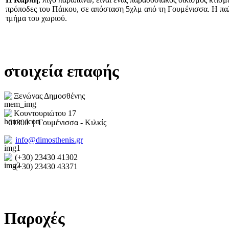
πρόποδες του Πάικου, σε απόσταση 5χλμ από τη Γουμένισσα. Η παλα
τμήμα του χωριού.
στοιχεία επαφής
Ξενώνας Δημοσθένης
Κουντουριώτου 17
61300 | Γουμένισσα - Κιλκίς
info@dimosthenis.gr
(+30) 23430 41302
(+30) 23430 43371
Παροχές