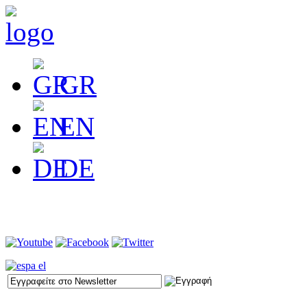
GR
EN
DE