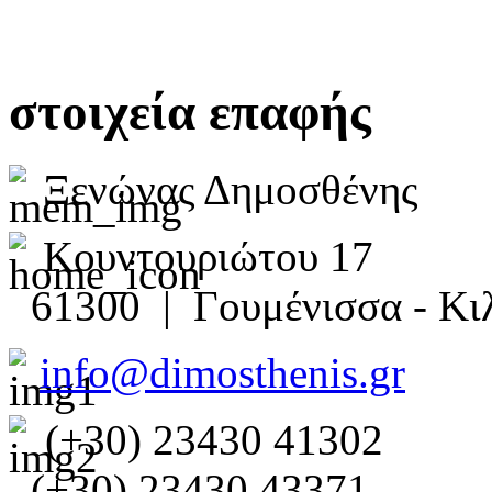
στοιχεία επαφής
Ξενώνας Δημοσθένης
Κουντουριώτου 17
61300 | Γουμένισσα - Κιλ
info@dimosthenis.gr
(+30) 23430 41302
(+30) 23430 43371