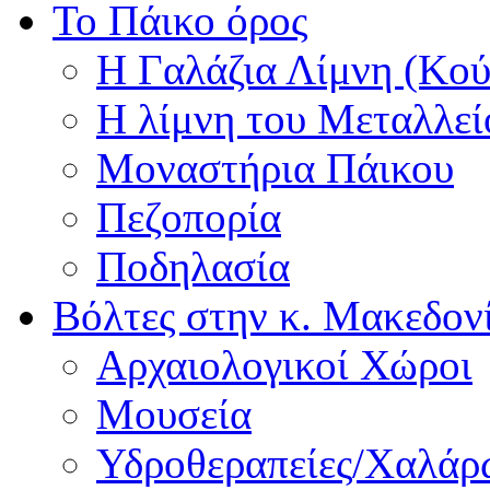
Το Πάικο όρος
Η Γαλάζια Λίμνη (Κού
Η λίμνη του Μεταλλεί
Μοναστήρια Πάικου
Πεζοπορία
Ποδηλασία
Βόλτες στην κ. Μακεδον
Αρχαιολογικοί Χώροι
Μουσεία
Υδροθεραπείες/Χαλά