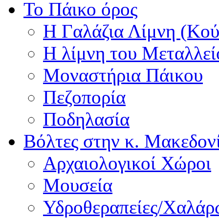
Το Πάικο όρος
Η Γαλάζια Λίμνη (Κού
Η λίμνη του Μεταλλεί
Μοναστήρια Πάικου
Πεζοπορία
Ποδηλασία
Βόλτες στην κ. Μακεδον
Αρχαιολογικοί Χώροι
Μουσεία
Υδροθεραπείες/Χαλά