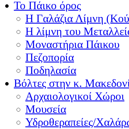
Το Πάικο όρος
Η Γαλάζια Λίμνη (Κού
Η λίμνη του Μεταλλεί
Μοναστήρια Πάικου
Πεζοπορία
Ποδηλασία
Βόλτες στην κ. Μακεδον
Αρχαιολογικοί Χώροι
Μουσεία
Υδροθεραπείες/Χαλά