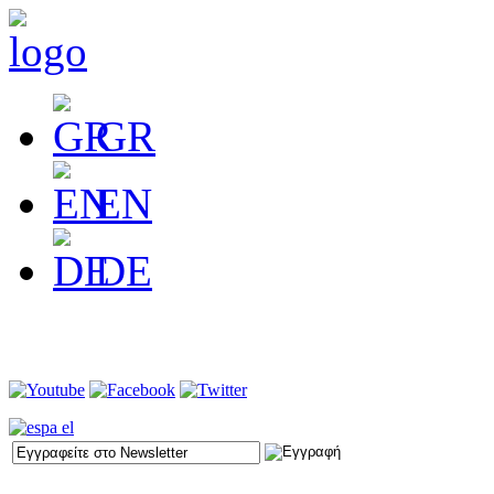
GR
EN
DE