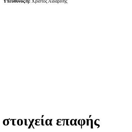
Υπεύθυνος/η:
Χρίστος Αϊδαρίνης
στοιχεία επαφής