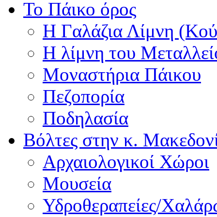
Το Πάικο όρος
Η Γαλάζια Λίμνη (Κού
Η λίμνη του Μεταλλεί
Μοναστήρια Πάικου
Πεζοπορία
Ποδηλασία
Βόλτες στην κ. Μακεδον
Αρχαιολογικοί Χώροι
Μουσεία
Υδροθεραπείες/Χαλά