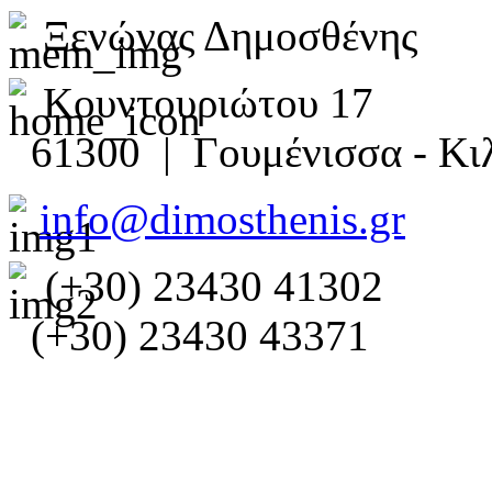
Ξενώνας Δημοσθένης
Κουντουριώτου 17
61300 | Γουμένισσα - Κιλ
info@dimosthenis.gr
(+30) 23430 41302
(+30) 23430 43371