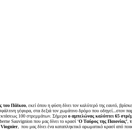
ς του Πάϊκου
, εκεί όπου η φύση δίνει τον καλύτερό της εαυτό, βρίσκ
φάλτινη γέφυρα, στα δεξιά τον χωμάτινο δρόμο που οδηγεί...στον π
α, εκτάσεως 100 στρεμμάτων. Σήμερα
ο αμπελώνας καλύπτει 65 στρέ
rne Sauvignion που μας δίνει το κρασί ‘
Ο Ταύρος της Παιονίας’
,
τ
ο
Viognier
, που μας δίνει ένα καταπληκτικό αρωματικό κρασί από ποικ