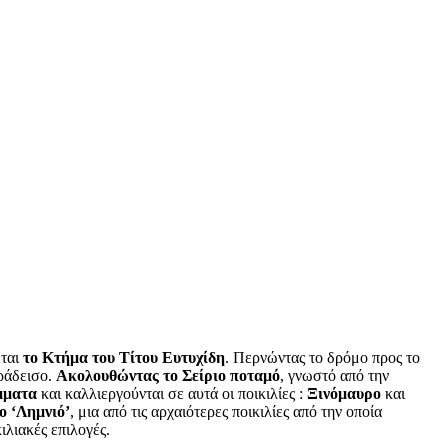
εται
το Κτήμα του Τίτου Ευτυχίδη
. Περνώντας το δρόμο προς το
αράδεισο.
Ακολουθώντας το Σείριο ποταμό
, γνωστό από την
μματα
και καλλιεργούνται σε αυτά οι ποικιλίες :
Ξινόμαυρο
και
ο ‘Λημνιό’
, μια από τις αρχαιότερες ποικιλίες από την οποία
ιλιακές επιλογές.