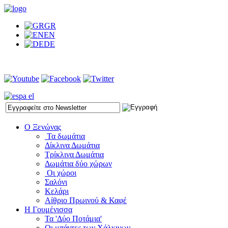
GR
EN
DE
Ο Ξενώνας
Τα δωμάτια
Δίκλινα Δωμάτια
Τρίκλινα Δωμάτια
Δωμάτια δύο χώρων
Οι χώροι
Σαλόνι
Κελάρι
Αίθριο Πρωινού & Καφέ
Η Γουμένισσα
Τα 'Δύο Ποτάμια'
Οι μπάντες των Χάλκινων