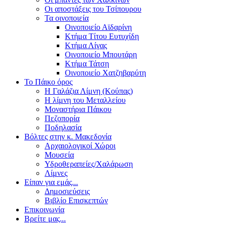
Οι αποστάξεις του Τσίπουρου
Τα οινοποιεία
Οινοποιείο Αϊδαρίνη
Κτήμα Τίτου Ευτυχίδη
Κτήμα Λίγας
Οινοποιείο Μπουτάρη
Κτήμα Τάτση
Οινοποιείο Χατζηβαρύτη
Το Πάικο όρος
Η Γαλάζια Λίμνη (Κούπας)
Η λίμνη του Μεταλλείου
Μοναστήρια Πάικου
Πεζοπορία
Ποδηλασία
Βόλτες στην κ. Μακεδονία
Αρχαιολογικοί Χώροι
Μουσεία
Υδροθεραπείες/Χαλάρωση
Λίμνες
Είπαν για εμάς...
Δημοσιεύσεις
Βιβλίο Επισκεπτών
Επικοινωνία
Βρείτε μας...