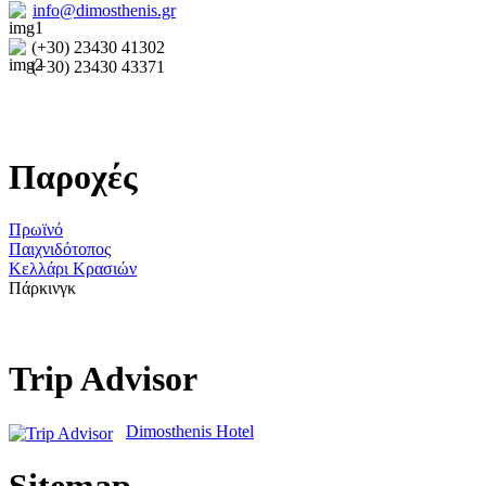
info@dimosthenis.gr
(+30) 23430 41302
(+30) 23430 43371
Παροχές
Πρωϊνό
Παιχνιδότοπος
Κελλάρι Κρασιών
Πάρκινγκ
Trip Advisor
Dimosthenis Hotel
Sitemap