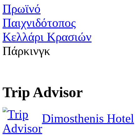
Πρωϊνό
Παιχνιδότοπος
Κελλάρι Κρασιών
Πάρκινγκ
Trip Advisor
Dimosthenis Hotel