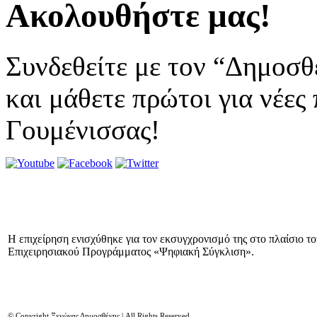
Ακολουθήστε μας!
Συνδεθείτε με τον “Δημοσθ
και μάθετε πρώτοι για νέες
Γουμένισσας!
Η επιχείρηση ενισχύθηκε για τον εκσυγχρονισμό της στο πλαίσιο τ
Επιχειρησιακού Προγράμματος «Ψηφιακή Σύγκλιση».
© Copyright Ξενώνας Δημοσθένης | All Rights Reserved