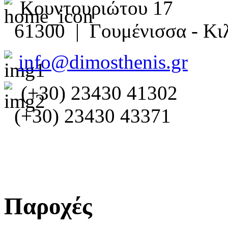
Κουντουριώτου 17
61300 | Γουμένισσα - Κιλ
info@dimosthenis.gr
(+30) 23430 41302
(+30) 23430 43371
Παροχές