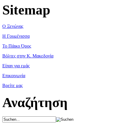
Sitemap
Ο Ξενώνας
Η Γουμένισσα
Το Πάικο Όρος
Βόλτες στην Κ. Μακεδονία
Είπαν για εμάς
Επικοινωνία
Βρείτε μας
Αναζήτηση