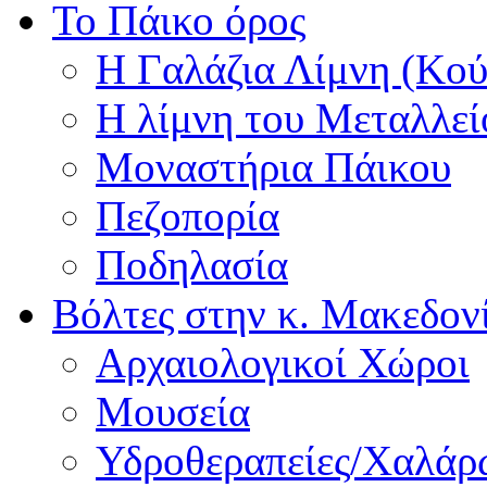
Το Πάικο όρος
Η Γαλάζια Λίμνη (Κού
Η λίμνη του Μεταλλεί
Μοναστήρια Πάικου
Πεζοπορία
Ποδηλασία
Βόλτες στην κ. Μακεδον
Αρχαιολογικοί Χώροι
Μουσεία
Υδροθεραπείες/Χαλά