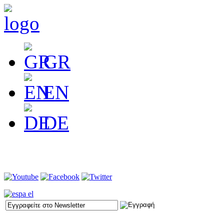
GR
EN
DE