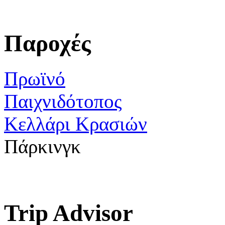
Παροχές
Πρωϊνό
Παιχνιδότοπος
Κελλάρι Κρασιών
Πάρκινγκ
Trip Advisor