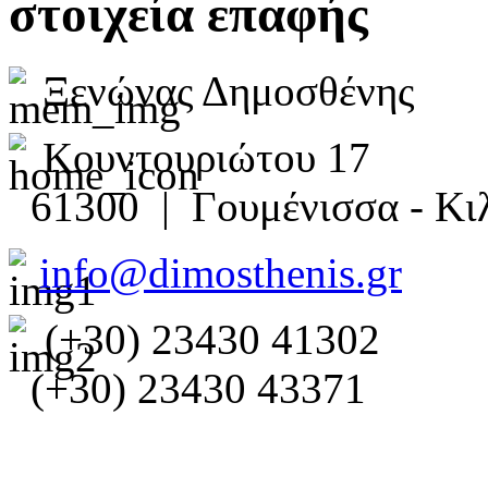
στοιχεία επαφής
Ξενώνας Δημοσθένης
Κουντουριώτου 17
61300 | Γουμένισσα - Κιλ
info@dimosthenis.gr
(+30) 23430 41302
(+30) 23430 43371