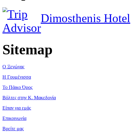
Dimosthenis Hotel
Sitemap
Ο Ξενώνας
Η Γουμένισσα
Το Πάικο Όρος
Βόλτες στην Κ. Μακεδονία
Είπαν για εμάς
Επικοινωνία
Βρείτε μας