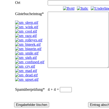
Ort
Gästebucheintrag
*
Spamüberprüfung
*
4 + 4 =