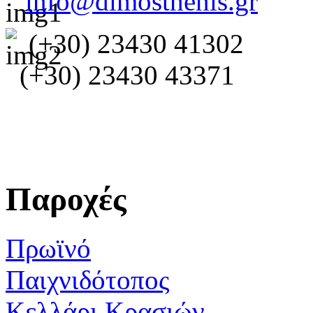
info@dimosthenis.gr
(+30) 23430 41302
(+30) 23430 43371
Παροχές
Πρωϊνό
Παιχνιδότοπος
Κελλάρι Κρασιών