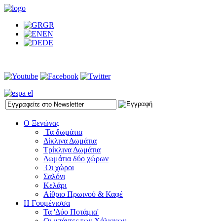
GR
EN
DE
Ο Ξενώνας
Τα δωμάτια
Δίκλινα Δωμάτια
Τρίκλινα Δωμάτια
Δωμάτια δύο χώρων
Οι χώροι
Σαλόνι
Κελάρι
Αίθριο Πρωινού & Καφέ
Η Γουμένισσα
Τα 'Δύο Ποτάμια'
Οι μπάντες των Χάλκινων