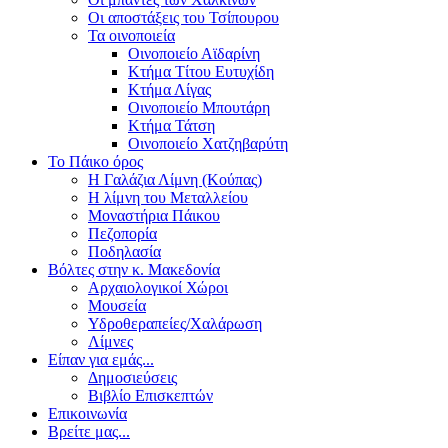
Οι αποστάξεις του Τσίπουρου
Τα οινοποιεία
Οινοποιείο Αϊδαρίνη
Κτήμα Τίτου Ευτυχίδη
Κτήμα Λίγας
Οινοποιείο Μπουτάρη
Κτήμα Τάτση
Οινοποιείο Χατζηβαρύτη
Το Πάικο όρος
Η Γαλάζια Λίμνη (Κούπας)
Η λίμνη του Μεταλλείου
Μοναστήρια Πάικου
Πεζοπορία
Ποδηλασία
Βόλτες στην κ. Μακεδονία
Αρχαιολογικοί Χώροι
Μουσεία
Υδροθεραπείες/Χαλάρωση
Λίμνες
Είπαν για εμάς...
Δημοσιεύσεις
Βιβλίο Επισκεπτών
Επικοινωνία
Βρείτε μας...