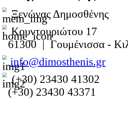
Ξενώνας Δημοσθένης
Κουντουριώτου 17
61300 | Γουμένισσα - Κιλ
info@dimosthenis.gr
(+30) 23430 41302
(+30) 23430 43371