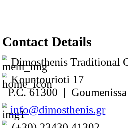
Contact Details
Dimosthenis Traditional 
Kountourioti 17
P.C. 61300 | Goumenissa 
info@dimosthenis.gr
(+30) 23430 41302