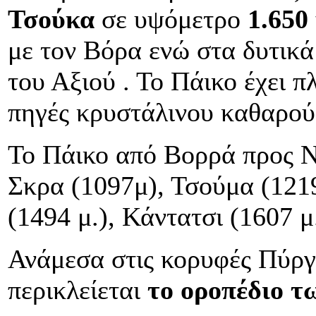
Τσούκα
σε υψόμετρο
1.650
με τον Βόρα ενώ στα δυτικά
του Αξιού . Το Πάικο έχει 
πηγές κρυστάλινου καθαρού
Το Πάικο από Βορρά προς Νό
Σκρα (1097μ), Τσούμα (1219
(1494 μ.), Κάντατσι (1607 μ
Ανάμεσα στις κορυφές Πύργ
περικλείεται
το οροπέδιο τ