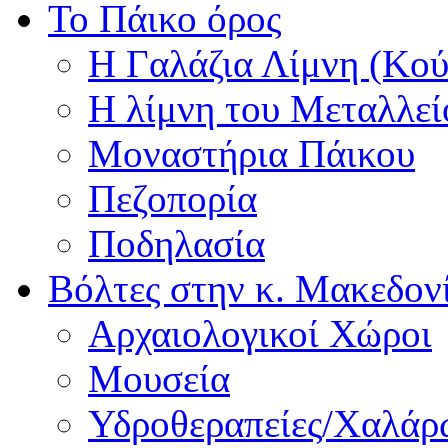
Το Πάικο όρος
Η Γαλάζια Λίμνη (Κού
Η λίμνη του Μεταλλεί
Μοναστήρια Πάικου
Πεζοπορία
Ποδηλασία
Βόλτες στην κ. Μακεδον
Αρχαιολογικοί Χώροι
Μουσεία
Υδροθεραπείες/Χαλά