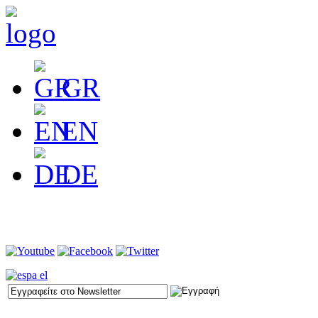
GR
EN
DE