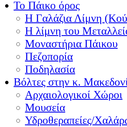
Το Πάικο όρος
Η Γαλάζια Λίμνη (Κού
Η λίμνη του Μεταλλεί
Μοναστήρια Πάικου
Πεζοπορία
Ποδηλασία
Βόλτες στην κ. Μακεδον
Αρχαιολογικοί Χώροι
Μουσεία
Υδροθεραπείες/Χαλά