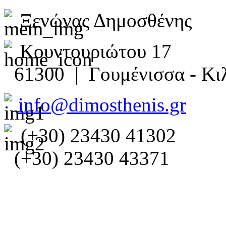
Ξενώνας Δημοσθένης
Κουντουριώτου 17
61300 | Γουμένισσα - Κιλ
info@dimosthenis.gr
(+30) 23430 41302
(+30) 23430 43371