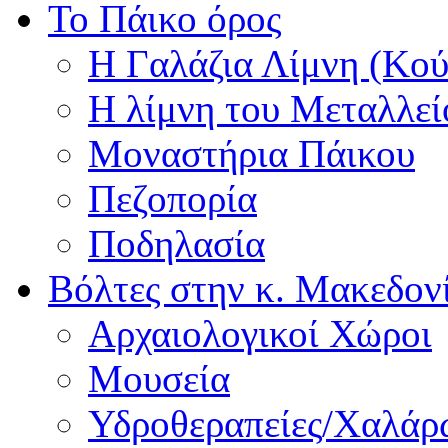
Το Πάικο όρος
Η Γαλάζια Λίμνη (Κού
Η λίμνη του Μεταλλεί
Μοναστήρια Πάικου
Πεζοπορία
Ποδηλασία
Βόλτες στην κ. Μακεδον
Αρχαιολογικοί Χώροι
Μουσεία
Υδροθεραπείες/Χαλά