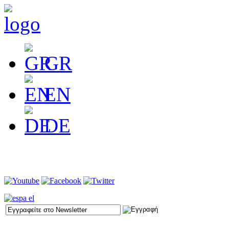
GR
EN
DE