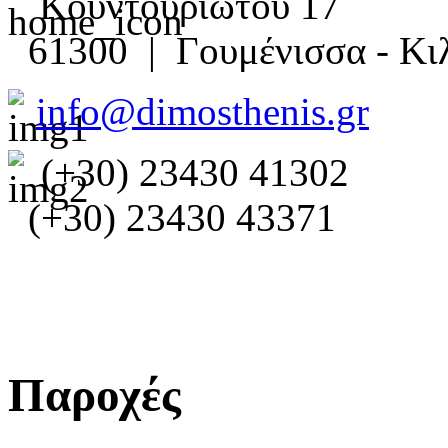
Κουντουριώτου 17
61300 | Γουμένισσα - Κιλ
info@dimosthenis.gr
(+30) 23430 41302
(+30) 23430 43371
Παροχές