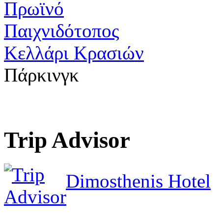
Πρωϊνό
Παιχνιδότοπος
Κελλάρι Κρασιών
Πάρκινγκ
Trip Advisor
Dimosthenis Hotel