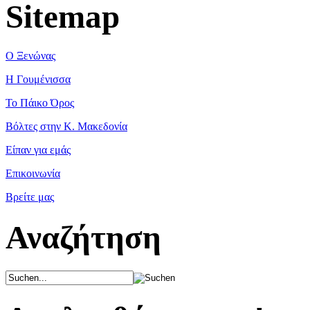
Sitemap
Ο Ξενώνας
Η Γουμένισσα
Το Πάικο Όρος
Βόλτες στην Κ. Μακεδονία
Είπαν για εμάς
Επικοινωνία
Βρείτε μας
Αναζήτηση