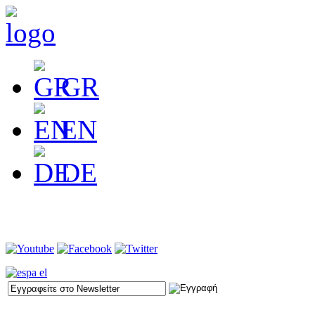
GR
EN
DE