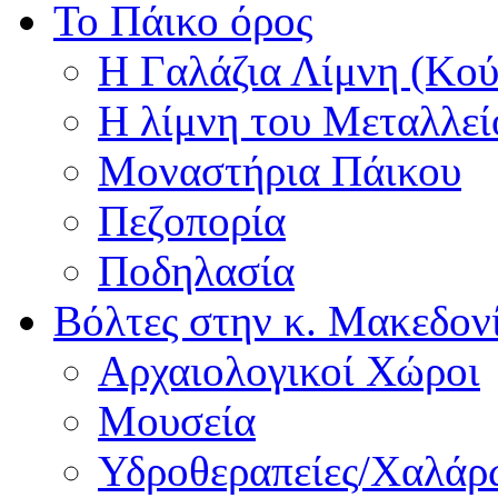
Το Πάικο όρος
Η Γαλάζια Λίμνη (Κού
Η λίμνη του Μεταλλεί
Μοναστήρια Πάικου
Πεζοπορία
Ποδηλασία
Βόλτες στην κ. Μακεδον
Αρχαιολογικοί Χώροι
Μουσεία
Υδροθεραπείες/Χαλά