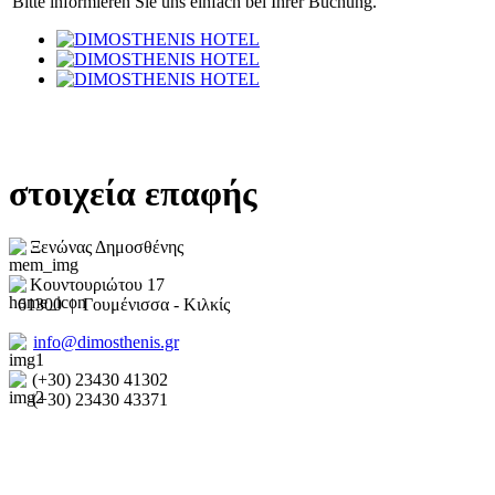
Bitte informieren Sie uns einfach bei Ihrer Buchung.
στοιχεία επαφής
Ξενώνας Δημοσθένης
Κουντουριώτου 17
61300 | Γουμένισσα - Κιλκίς
info@dimosthenis.gr
(+30) 23430 41302
(+30) 23430 43371