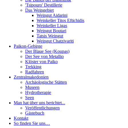
'Tsipouro' Destillerie
Das Weingebiet
Weingut Aidarini
Weinkeller Titos Eftichidis
Weinkeller Ligas
Weingut Boutari
Tatsis Weingut
Weingut Chatzivariti
Paikon-Gebirge
Der Blaue See (Koupas)
Der See von Metallio
Klöster von Paiko
Trekking
Radfahren
Zentralmakedonien
Archäologische Stätten
Museen
Hydrotherapie
Seen
Man hat über uns berichtet...
Veröffentlichungen
Gästebuch
Kontakt
So finden Sie uns…