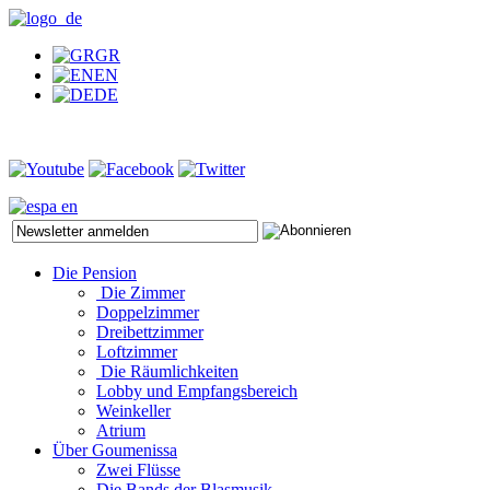
GR
EN
DE
Die Pension
Die Zimmer
Doppelzimmer
Dreibettzimmer
Loftzimmer
Die Räumlichkeiten
Lobby und Empfangsbereich
Weinkeller
Atrium
Über Goumenissa
Zwei Flüsse
Die Bands der Blasmusik