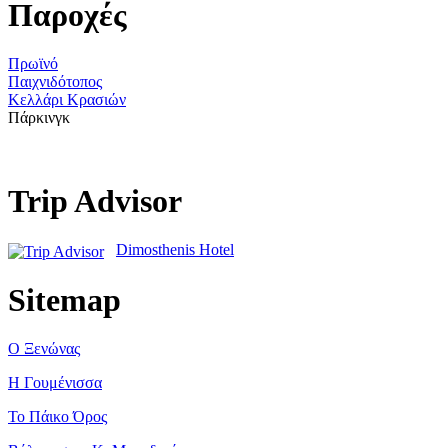
Παροχές
Πρωϊνό
Παιχνιδότοπος
Κελλάρι Κρασιών
Πάρκινγκ
Trip Advisor
Dimosthenis Hotel
Sitemap
Ο Ξενώνας
Η Γουμένισσα
Το Πάικο Όρος