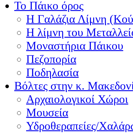
Το Πάικο όρος
Η Γαλάζια Λίμνη (Κού
Η λίμνη του Μεταλλεί
Μοναστήρια Πάικου
Πεζοπορία
Ποδηλασία
Βόλτες στην κ. Μακεδον
Αρχαιολογικοί Χώροι
Μουσεία
Υδροθεραπείες/Χαλά