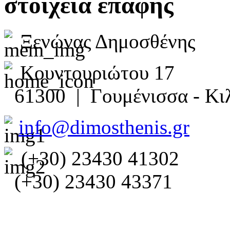
στοιχεία επαφής
Ξενώνας Δημοσθένης
Κουντουριώτου 17
61300 | Γουμένισσα - Κιλ
info@dimosthenis.gr
(+30) 23430 41302
(+30) 23430 43371