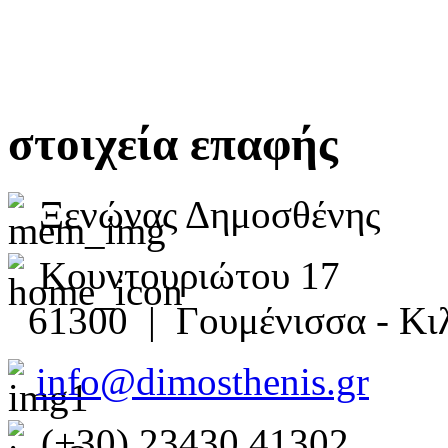
στοιχεία επαφής
Ξενώνας Δημοσθένης
Κουντουριώτου 17
61300 | Γουμένισσα - Κιλ
info@dimosthenis.gr
(+30) 23430 41302