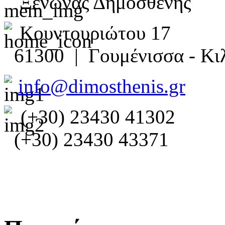
Ξενώνας Δημοσθένης
Κουντουριώτου 17
61300 | Γουμένισσα - Κιλ
info@dimosthenis.gr
(+30) 23430 41302
(+30) 23430 43371