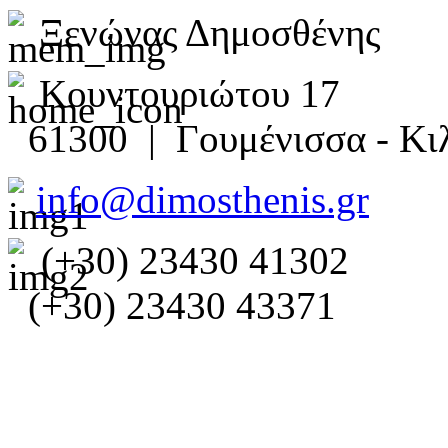
Ξενώνας Δημοσθένης
Κουντουριώτου 17
61300 | Γουμένισσα - Κιλ
info@dimosthenis.gr
(+30) 23430 41302
(+30) 23430 43371