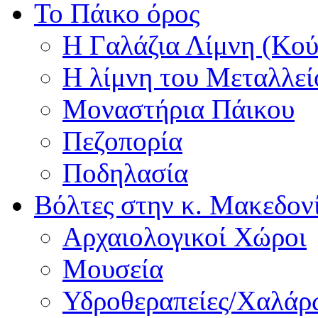
Το Πάικο όρος
Η Γαλάζια Λίμνη (Κού
Η λίμνη του Μεταλλεί
Μοναστήρια Πάικου
Πεζοπορία
Ποδηλασία
Βόλτες στην κ. Μακεδον
Αρχαιολογικοί Χώροι
Μουσεία
Υδροθεραπείες/Χαλά