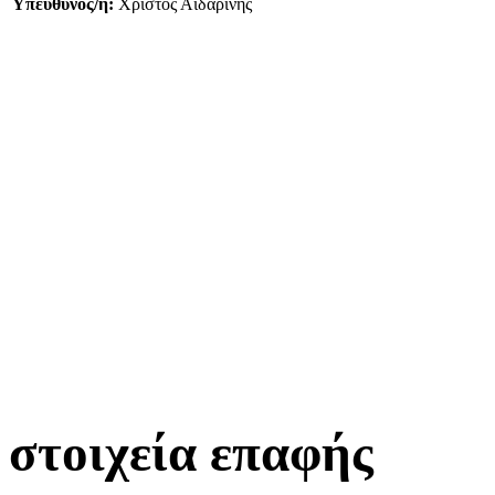
Υπεύθυνος/η:
Χρίστος Αϊδαρίνης
στοιχεία επαφής