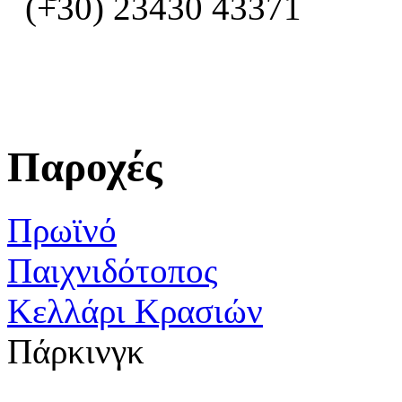
(+30) 23430 43371
Παροχές
Πρωϊνό
Παιχνιδότοπος
Κελλάρι Κρασιών
Πάρκινγκ