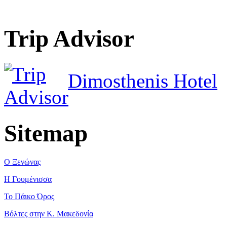
Trip Advisor
Dimosthenis Hotel
Sitemap
Ο Ξενώνας
Η Γουμένισσα
Το Πάικο Όρος
Βόλτες στην Κ. Μακεδονία