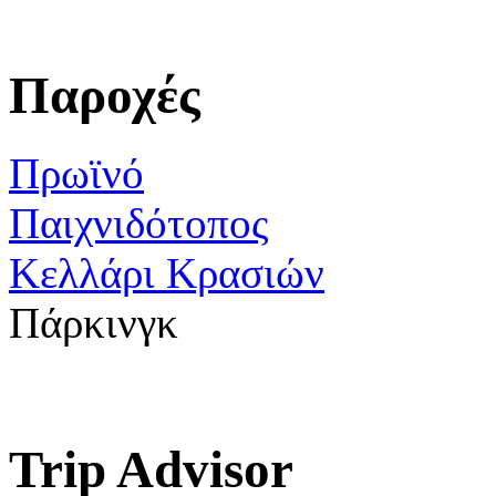
Παροχές
Πρωϊνό
Παιχνιδότοπος
Κελλάρι Κρασιών
Πάρκινγκ
Trip Advisor