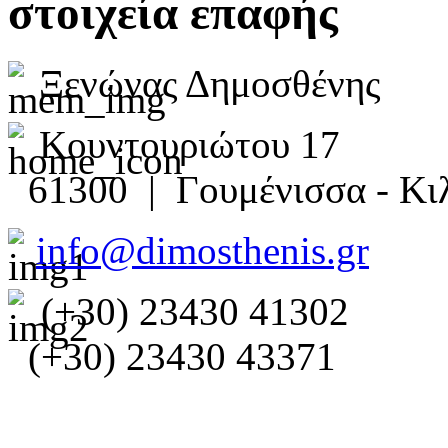
στοιχεία επαφής
Ξενώνας Δημοσθένης
Κουντουριώτου 17
61300 | Γουμένισσα - Κιλ
info@dimosthenis.gr
(+30) 23430 41302
(+30) 23430 43371