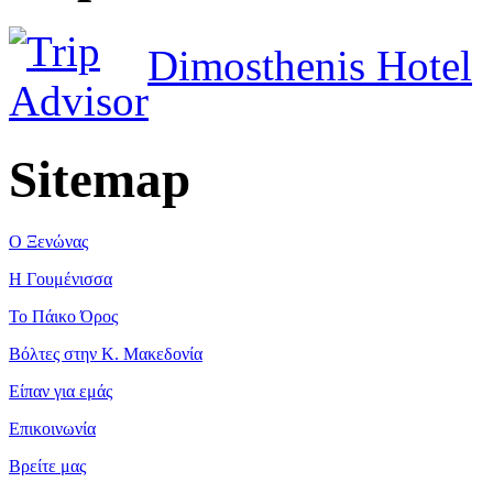
Dimosthenis Hotel
Sitemap
Ο Ξενώνας
Η Γουμένισσα
Το Πάικο Όρος
Βόλτες στην Κ. Μακεδονία
Είπαν για εμάς
Επικοινωνία
Βρείτε μας